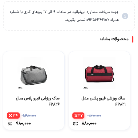
جهت دریافت مشاوره می‌توانید در ساعات 9 الی 17 روزهای کاری با شماره
همراه 09356342157 تماس بگیرید.
محصولات مشابه
ساک ورزشی فیرو پلاس مدل
ساک ورزشی فیرو پلاس مدل
FP826
FP821
34
27
1,480,000
1,200,000
980,000
880,000