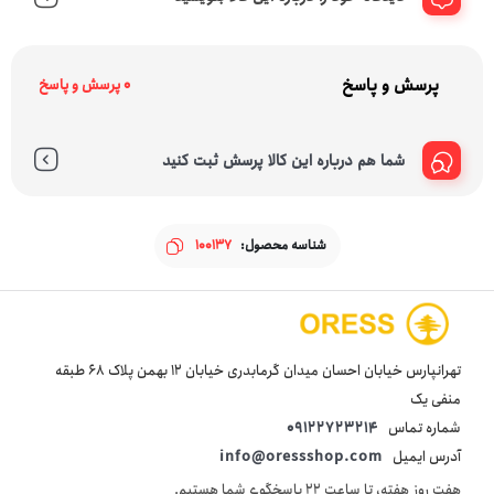
پرسش و پاسخ
0 پرسش و پاسخ
شما هم درباره این کالا پرسش ثبت کنید
شناسه محصول:
100137
تهرانپارس خیابان احسان میدان گرمابدری خیابان 12 بهمن پلاک 68 طبقه
منفی یک
شماره تماس
09122723214
آدرس ایمیل
info@oressshop.com
هفت روز هفته، تا ساعت 22 پاسخگوی شما هستیم.