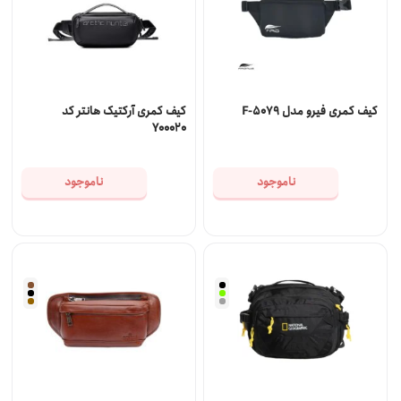
کیف کمری فیرو مدل F-5079
کیف کمری آرکتیک هانتر کد
Y00020
ناموجود
ناموجود
قهوه
ای
سبز
روشن