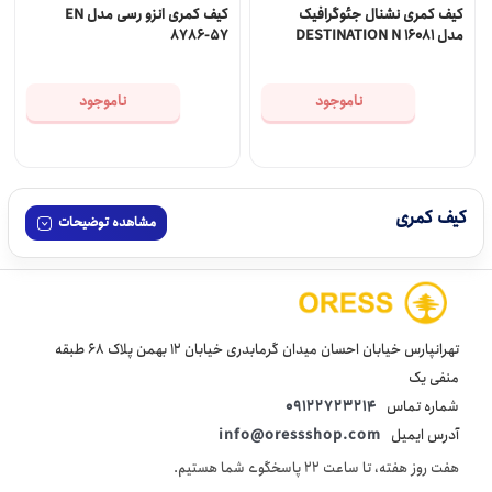
کیف کمری نشنال جئوگرافیک
کیف کمری انزو رسی مدل EN
مدل DESTINATION N 16081
8786-57
ناموجود
ناموجود
کیف کمری
مشاهده توضیحات
تهرانپارس خیابان احسان میدان گرمابدری خیابان 12 بهمن پلاک 68 طبقه
منفی یک
شماره تماس
09122723214
آدرس ایمیل
info@oressshop.com
هفت روز هفته، تا ساعت 22 پاسخگوی شما هستیم.