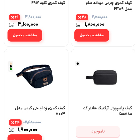
کیف کمری چرمی مردانه سام
کیف کمری کاوه F917
مدل F389
3,800,000
2,500,000
19
28
3,100,000
1,800,000
مشاهده محصول
مشاهده محصول
کیف پاسپورتی آرکتیک هانتر کد
کیف کمری زد ام جی کیس مدل
5003
K00580
2,480,000
24
1,900,000
ناموجود