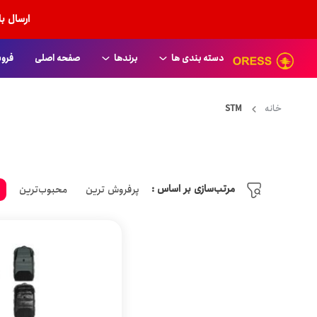
ارسال ب
دسته بندی ها
برندها
صفحه اصلی
فروش
American Tourister
انواع کاور
خانه
STM
Aoking
کیف دستی لپ تاپ
Arctic Hunter
مرتب‌سازی بر اساس :
پرفروش ترین
محبوب‌ترین
ج
کیف دستی چرمی
Bange
انواع کوله پشتی
benetton
کوله پشتی زنانه