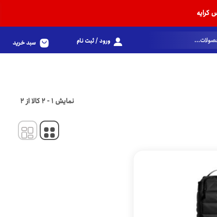
 کرایه
ورود / ثبت نام
سبد خرید
نمایش
1
-
2
کالا از
2