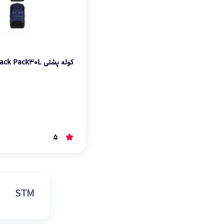
Camel
کوله کوهنوردی
CARIBOU
ساک و کیف سفری
کوله پشتی STM DUX Back Pack30L
caterpillar
چمدان و کاور
Catesigo
کیف رودوشی
5
Crumpler
لوازم جانبی دیجیتال
DeepCool
اکسسوری دکوری
STM
Deuter
اکسسوری مدرسه