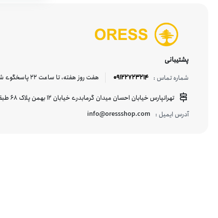
DIANA
کیف کمری
DKNY
لوازم آرایشی و مراقبتی پوست
پشتیبانی
EBox
09122723214
هفت روز هفته، تا ساعت 22 پاسخگوی شما هستیم.
شماره تماس :
تهرانپارس خیابان احسان میدان گرمابدری خیابان 12 بهمن پلاک 68 طبقه منفی یک
Enzo Rossi
info@oressshop.com
آدرس ایمیل :
Fashion
Firopluse
Gabol