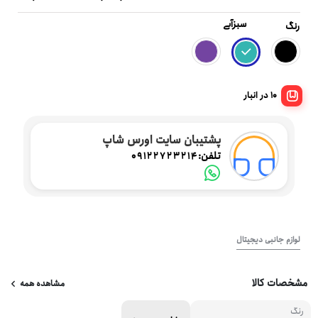
سبزآبی
رنگ
10 در انبار
پشتیبان سایت اورس شاپ
تلفن:
09122723214
لوازم جانبی دیجیتال
مشخصات کالا
مشاهده همه
رنگ