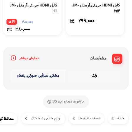
کابل HDMI جی.تی.آر مدل JM-
کابل HDMI جی.تی.آر مدل JM-
1911
1912
299,000
21
480,000
380,000
مشخصات
نمایش بیشتر
رنگ
مشکی, سبزآبی, صورتی, بنفش
بازخورد درباره این کالا
خانه
دسته بندی ها
لوازم جانبی دیجیتال
محافظ کیبورد مدل FX506 مناس