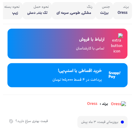
برند
جنس
رنگ
نحوه حمل
نحوه بسته ش
Oress
برزنت
مشکی, طوسی, سرمه ای
تک بند, دستی
زیپ
ارتباط با فروش
تماس با کارشناسان
خرید اقساطی با اسنپ‌پی!
پرداخت در 4 قسط ۱۰۵٬۰۰۰ تومان
Oress
برند :
قیمت بهتری سراغ دارید؟
بروزرسانی قیمت:
3 ماه پیش