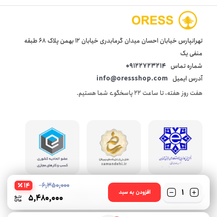
تهرانپارس خیابان احسان میدان گرمابدری خیابان 12 بهمن پلاک 68 طبقه
منفی یک
شماره تماس
09122723214
آدرس ایمیل
info@oressshop.com
هفت روز هفته، تا ساعت 22 پاسخگوی شما هستیم.
14
6,350,000
تعداد
افزودن به سبد
5,480,000
© 2021 oressshop کلیه حقوق این سایت متعلق به فروشگاه اینترنتی اورس شاپ می‌باشد.