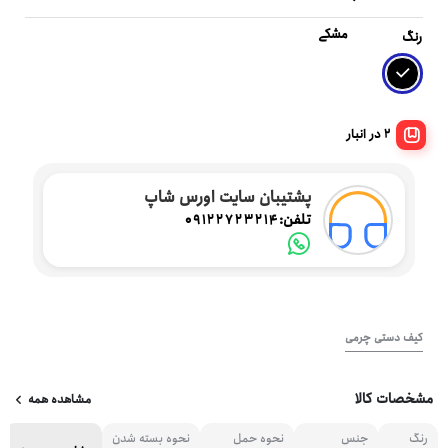
مشکی
رنگ
2 در انبار
پشتیبان سایت اورس شاپ
تلفن:
09122723214
کیف دستی چرمی
مشخصات کالا
مشاهده همه
رنگ
جنس
نحوه حمل
نحوه بسته شدن