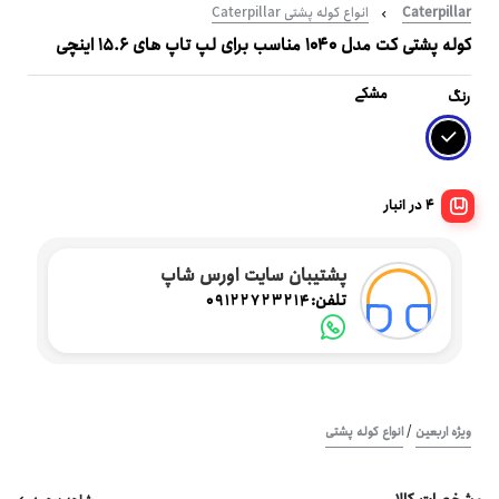
Caterpillar
انواع کوله پشتی Caterpillar
کوله پشتی کت مدل 1040 مناسب برای لپ تاپ های 15.6 اینچی
مشکی
رنگ
4 در انبار
پشتیبان سایت اورس شاپ
تلفن:
09122723214
/
ویژه اربعین
انواع کوله پشتی