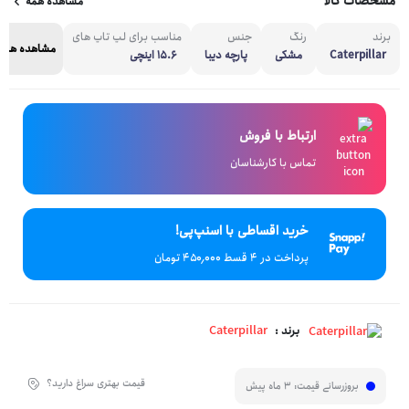
مشخصات کالا
مشاهده همه
برند
رنگ
جنس
مناسب برای لپ تاپ های
مشاهده همه
Caterpillar
مشکی
پارچه دیبا
15.6 اینچی
ارتباط با فروش
تماس با کارشناسان
خرید اقساطی با اسنپ‌پی!
پرداخت در 4 قسط ۴۵۰٬۰۰۰ تومان
Caterpillar
برند :
قیمت بهتری سراغ دارید؟
بروزرسانی قیمت:
3 ماه پیش