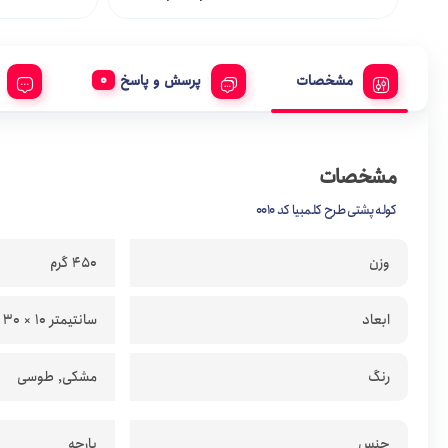
GAME MOUSE
مشخصات
پرسش و پاسخ
GUARD
Head
مشخصات
کوله پشتی طرح کلمبیا کد 0010
Hendry
وزن
450 گرم
Hyundai
ابعاد
44 × 30 × 10 سانتیمتر
JTR
رنگ
مشکی, طوسی
katiar
جنس
پارچه