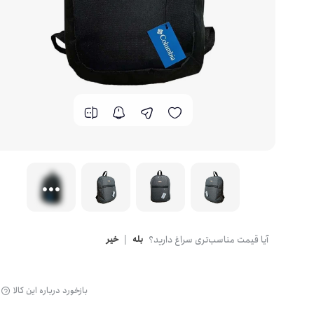
Camel
کوله کوهنوردی
CARIBOU
ساک و کیف سفری
caterpillar
چمدان و کاور
Catesigo
کیف رودوشی
Crumpler
لوازم جانبی دیجیتال
DeepCool
آیا قیمت مناسب‌تری سراغ دارید؟
بله
|
خیر
اکسسوری دکوری
Deuter
بازخورد درباره این کالا
اکسسوری مدرسه