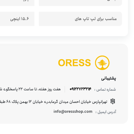
Lenovo
مناسب برای لپ تاپ های
15.6 اینچی
LYKKE
Mazhro
National Geographic
پشتیبانی
09122723214
هفت روز هفته، تا ساعت 22 پاسخگوی شما هستیم.
شماره تماس :
nilpar
تهرانپارس خیابان احسان میدان گرمابدری خیابان 12 بهمن پلاک 68 طبقه منفی یک
info@oressshop.com
آدرس ایمیل :
NOMAD