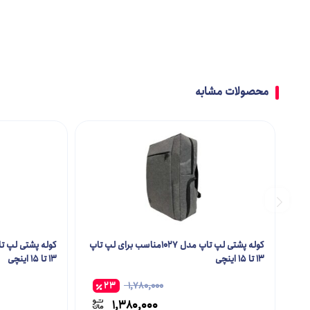
DIANA
کیف کمری
DKNY
لوازم آرایشی و مراقبتی پوست
محصولات مشابه
EBox
Enzo Rossi
Fashion
کوله پشتی لپ تاپ مدل 1027مناسب برای لپ تاپ
Firopluse
13 تا 15 اینچی
13 تا 15 اینچی
23
1,780,000
Gabol
1,380,000