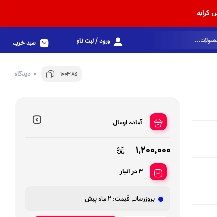
 کرایه
ورود / ثبت نام
سبد خرید
0 دیدگاه
100385
آماده ارسال
1,200,000
3 در انبار
بروزرسانی قیمت:
2 ماه پیش