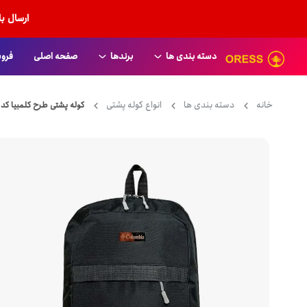
ارسال ب
دسته بندی ها
برندها
صفحه اصلی
فروش
American Tourister
انواع کاور
خانه
دسته بندی ها
انواع کوله پشتی
کوله پشتی طرح کلمبیا کد 0010
Aoking
کیف دستی لپ تاپ
Arctic Hunter
کیف دستی چرمی
Bange
انواع کوله پشتی
benetton
کوله پشتی زنانه