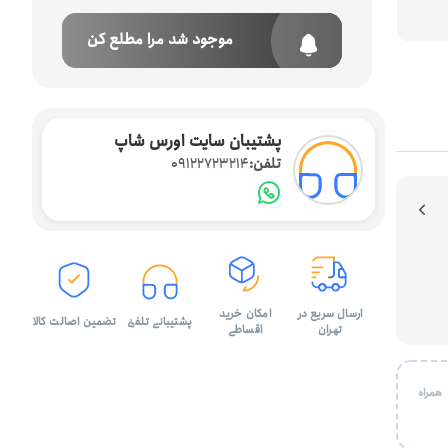
موجود شد مرا مطلع کن
پشتیبان سایت اورس شاپ
تلفن:
09122723214
ارسال سریع در
امکان خرید
پشتیبانی تلفنی
تضمین اصالت کالا
تهران
اقساطی
 با شماره همراه