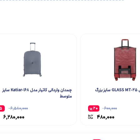
زرگ
چمدان وارداتی کاتیار مدل Katiar-168 سایز
متوسط
5
6,580,000
20
600,000
6,280,000
480,000