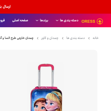
ارسال ب
دسته بندی ها
برندها
صفحه اصلی
فروش
American Tourister
انواع کاور
خانه
دسته بندی ها
چمدان و کاور
چمدان خارجی طرح السا و آنا 
Aoking
کیف دستی لپ تاپ
Arctic Hunter
کیف دستی چرمی
Bange
انواع کوله پشتی
benetton
کوله پشتی زنانه