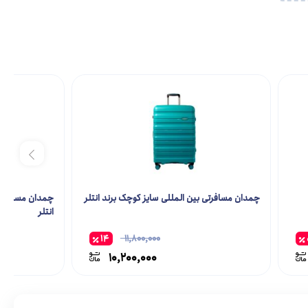
چمدان مسافرتی بین المللی سایز کوچک برند انتلر
چمدان مسافرتی 
انتلر
14
11,800,000
10,200,000