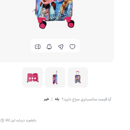
Camel
کوله کوهنوردی
CARIBOU
ساک و کیف سفری
caterpillar
چمدان و کاور
Catesigo
کیف رودوشی
Crumpler
لوازم جانبی دیجیتال
DeepCool
آیا قیمت مناسب‌تری سراغ دارید؟
بله
|
خیر
اکسسوری دکوری
Deuter
بازخورد درباره این کالا
اکسسوری مدرسه