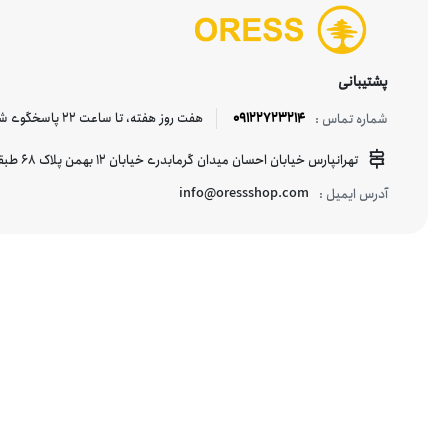
Lenovo
پشتیبانی
09122723214
هفت روز هفته، تا ساعت 22 پاسخگوی شما هستیم.
شماره تماس :
LYKKE
تهرانپارس خیابان احسان میدان گرمابدری خیابان 12 بهمن پلاک 68 طبقه منفی یک
Mazhro
info@oressshop.com
آدرس ایمیل :
National Geographic
nilpar
NOMAD