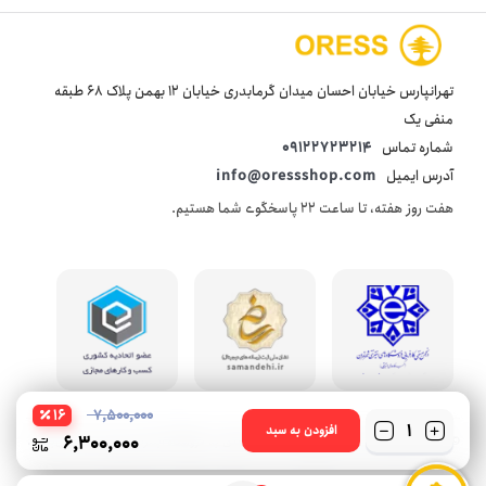
تهرانپارس خیابان احسان میدان گرمابدری خیابان 12 بهمن پلاک 68 طبقه
منفی یک
شماره تماس
09122723214
آدرس ایمیل
info@oressshop.com
هفت روز هفته، تا ساعت 22 پاسخگوی شما هستیم.
16
7,500,000
تعداد
افزودن به سبد
6,300,000
© 2021 oressshop کلیه حقوق این سایت متعلق به فروشگاه اینترنتی اورس شاپ می‌باشد.