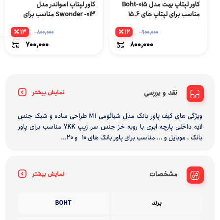
کاور لپتاپ بهت مدل Boht-015
کاور لپتاپ اسواندر مدل
مناسب برای لپتاپ های 15.6
Swonder -013 مناسب برای
اینچ
لپتاپ 13اینچ
13
12
800,000
900,000
700,000
800,000
نقد و بررسی
نمایش بیشتر
ویژگی های کیف پاور بانک مدل شیائومی MI طراحی ساده و شیک جنس
لایه داخلی پارچه ابری با رویه خز جنس سر زیپ YKK مناسب برای پاور
بانک ، موبایل و ... مناسب برای پاور بانک های 10 و 20...
مشخصات
نمایش بیشتر
برند
BOHT