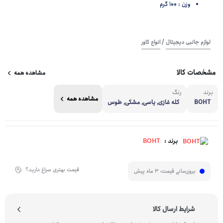
وزن : 100 گرم
/
لوازم جانبی دیجیتال
انواع کاور
مشخصات کالا
مشاهده همه
برند
رنگ
مشاهده همه
BOHT
کله غازی, یاسی, مشکی, طوس
ی, نوک مدادی, سرمه ای, زرش
کی, کرم, آجری, زیتونی, صورت
ی, بنفش
BOHT
برند :
قیمت بهتری سراغ دارید؟
بروزرسانی قیمت:
3 ماه پیش
شرایط ارسال کالا