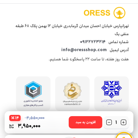
تهرانپارس خیابان احسان میدان گرمابدری خیابان 12 بهمن پلاک 68 طبقه
منفی یک
شماره تماس
09122723214
آدرس ایمیل
info@oressshop.com
هفت روز هفته، تا ساعت 22 پاسخگوی شما هستیم.
14
4,550,000
تعداد
افزودن به سبد
3,950,000
© 2021 oressshop کلیه حقوق این سایت متعلق به فروشگاه اینترنتی اورس شاپ می‌باشد.