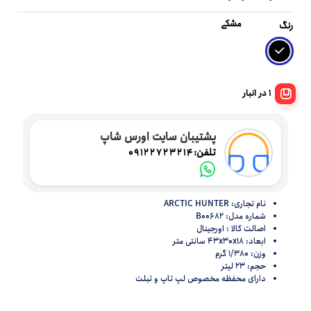
مشکی
رنگ
1 در انبار
پشتیبان سایت اورس شاپ
تلفن:
09122723214
نام تجاری: ARCTIC HUNTER
شماره مدل: B00682
اصالت کالا : اورجینال
ابعاد: 43x30x18 سانتی متر
وزن: 1/380 گرم
حجم: 23 لیتر
دارای محفظه مخصوص لپ تاپ و تبلت