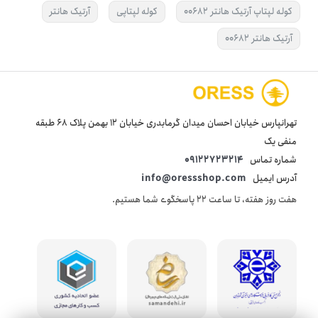
کوله لپتاپ آرتیک هانتر 00682
کوله لپتاپی
آرتیک هانتر
آرتیک هانتر 00682
تهرانپارس خیابان احسان میدان گرمابدری خیابان 12 بهمن پلاک 68 طبقه
منفی یک
شماره تماس
09122723214
آدرس ایمیل
info@oressshop.com
هفت روز هفته، تا ساعت 22 پاسخگوی شما هستیم.