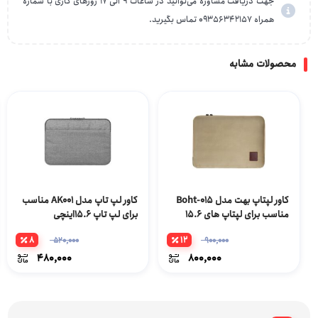
جهت دریافت مشاوره می‌توانید در ساعات 9 الی 17 روزهای کاری با شماره
همراه 09356342157 تماس بگیرید.
محصولات مشابه
کاور لپتاپ بهت مدل Boht-015
کاور لپ تاپ مدل AK001 مناسب
مناسب برای لپتاپ های 15.6
برای لپ تاپ 15.6اینچی
اینچ
8
12
520,000
900,000
480,000
800,000