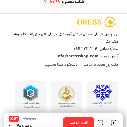
شناسه محصول:
100148
تهرانپارس خیابان احسان میدان گرمابدری خیابان 12 بهمن پلاک 68 طبقه
منفی یک
شماره تماس
09122723214
آدرس ایمیل
info@oressshop.com
هفت روز هفته، تا ساعت 22 پاسخگوی شما هستیم.
13
800,000
تعداد
افزودن به سبد
700,000
© 2021 oressshop کلیه حقوق این سایت متعلق به فروشگاه اینترنتی اورس شاپ می‌باشد.