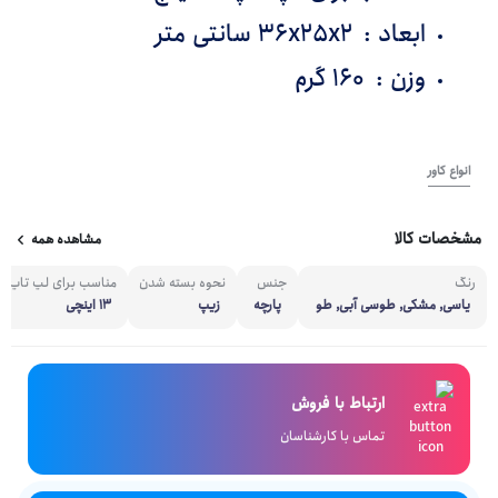
ابعاد
:
36x25x2 سانتی متر
وزن
:
160 گرم
انواع کاور
مشخصات کالا
مشاهده همه
رنگ
جنس
نحوه بسته شدن
مناسب برای لپ تاپ ه
یاسی, مشکی, طوسی آبی, طو
پارچه
زیپ
13 اینچی
سی, نوک مدادی, سرمه ای, زر
شکی
ارتباط با فروش
تماس با کارشناسان