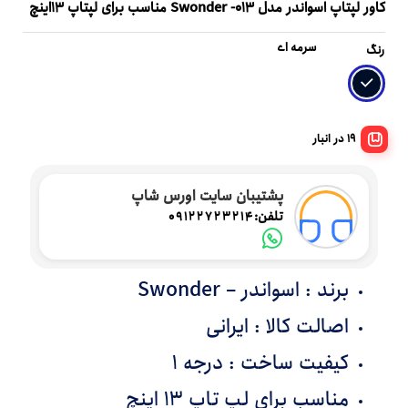
کاور لپتاپ اسواندر مدل Swonder -013 مناسب برای لپتاپ 13اینچ
سرمه ای
رنگ
19 در انبار
پشتیبان سایت اورس شاپ
تلفن:
09122723214
برند : اسواندر – Swonder
اصالت کالا : ایرانی
کیفیت ساخت : درجه 1
مناسب برای لپ تاپ 13 اینچ