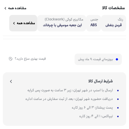
مشخصات کالا
مشاهده همه
رنگ
جنس
مکانیزم کوکی (Clockwork)
مشاهده همه
قرمز, بنفش
ABS
این جعبه موسیقی با چرخاند
ن مکانیکی (کوکی) تنظیم م
ی‌شود و نیازی به باتری یا بر
ق ندارد؛ همین ویژگی آن را خا
ص‌تر کرده است.
قیمت بهتری سراغ دارید؟
بروزرسانی قیمت:
9 ماه پیش
شرایط ارسال کالا
ارسال با اسنپ در شهر تهران: زیر 3 ساعت به صورت پس کرایه
دریافت حضوری شهر تهران: بعد از ثبت سفارش در ساعت اداری
پست پیشتاز: 3 الی 6 روز کاری
تیپاکس: 1 الی 4 روز کاری