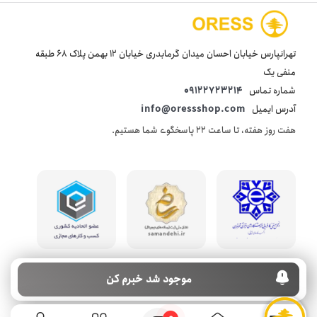
تهرانپارس خیابان احسان میدان گرمابدری خیابان 12 بهمن پلاک 68 طبقه
منفی یک
شماره تماس
09122723214
آدرس ایمیل
info@oressshop.com
هفت روز هفته، تا ساعت 22 پاسخگوی شما هستیم.
موجود شد خبرم کن
© 2021 oressshop کلیه حقوق این سایت متعلق به فروشگاه اینترنتی اورس شاپ می‌باشد.