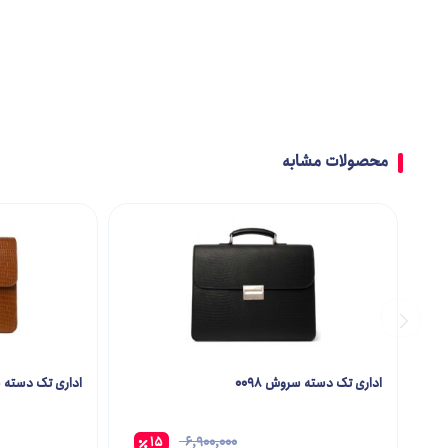
DIANA
کیف کمری
DKNY
لوازم آرایشی و مراقبتی پوست
EBox
محصولات مشابه
Enzo Rossi
Fashion
Firopluse
اداری تک دسته سروش 0098
اداری تک دسته سپه
Gabol
15
6,900,000