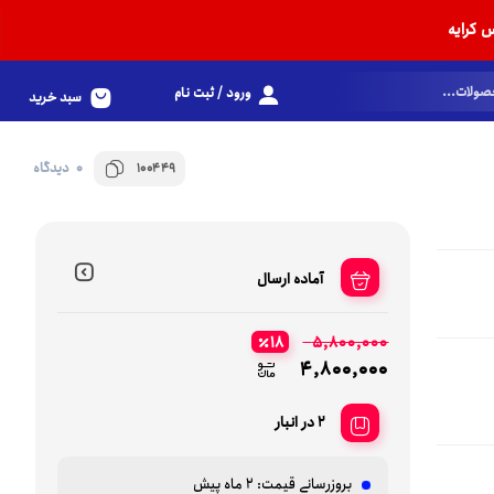
 کرایه
ورود / ثبت نام
سبد خرید
0 دیدگاه
100449
آماده ارسال
18
5,800,000
4,800,000
2 در انبار
بروزرسانی قیمت:
2 ماه پیش