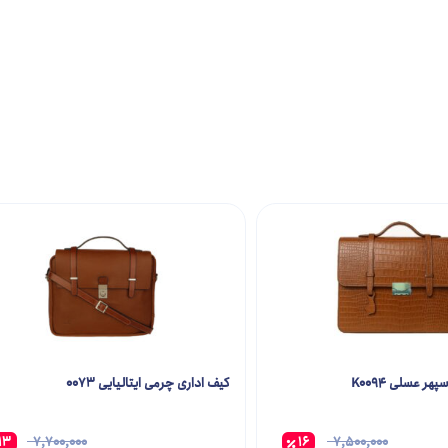
ر عسلی K0094
کیف اداری چرمی ایتالیایی 0073
13
7,700,000
16
7,500,000