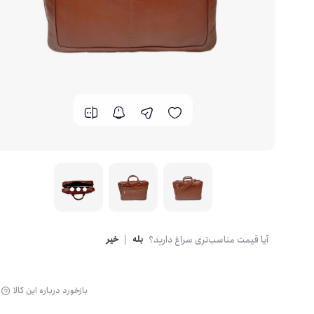
Camel
کوله کوهنوردی
CARIBOU
ساک و کیف سفری
caterpillar
چمدان و کاور
Catesigo
کیف رودوشی
Crumpler
لوازم جانبی دیجیتال
DeepCool
آیا قیمت مناسب‌تری سراغ دارید؟
بله
|
خیر
اکسسوری دکوری
Deuter
بازخورد درباره این کالا
اکسسوری مدرسه