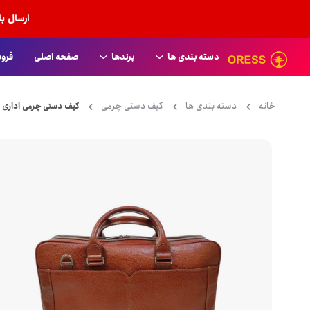
ارسال ب
دسته بندی ها
برندها
صفحه اصلی
فروش
American Tourister
انواع کاور
خانه
دسته بندی ها
کیف دستی چرمی
کیف دستی چرمی اداری ابروی
Aoking
کیف دستی لپ تاپ
Arctic Hunter
کیف دستی چرمی
Bange
انواع کوله پشتی
benetton
کوله پشتی زنانه