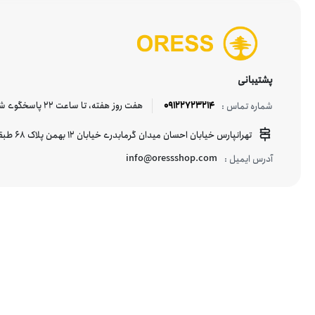
Lenovo
پشتیبانی
LYKKE
09122723214
هفت روز هفته، تا ساعت 22 پاسخگوی شما هستیم.
شماره تماس :
Mazhro
تهرانپارس خیابان احسان میدان گرمابدری خیابان 12 بهمن پلاک 68 طبقه منفی یک
info@oressshop.com
آدرس ایمیل :
National Geographic
nilpar
NOMAD