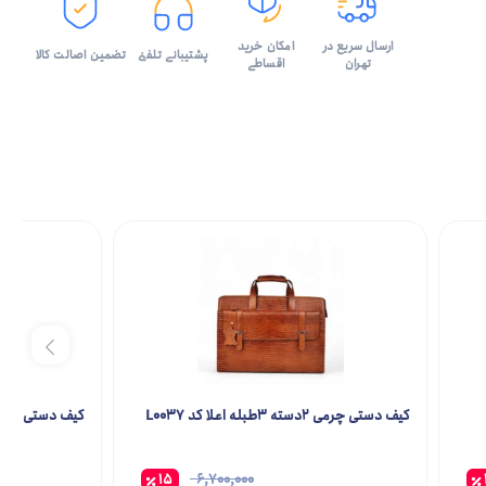
ارسال سریع در
امکان خرید
پشتیبانی تلفنی
تضمین اصالت کالا
تهران
اقساطی
کیف دستی چرمی 2دسته 3طبله اعلا کد L0037
کیف دستی چرم ادا
15
6,700,000